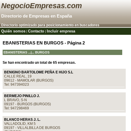
NegocioEmpresas.com
Directorio de Empresas en España
Directorio optimizado para posicionamiento en buscadores
Quién somos
Contacto
Incluir empresa
|
|
EBANISTERIAS EN BURGOS - Página 2
EBANISTERIAS
...|... BURGOS
Se han encontrado un total de 65 empresas.
BENIGNO BARTOLOME PEÑA E HIJO S.L
CALLE REAL, 19
09612 - MAMOLAR (BURGOS)
Tel: 947394023
BERMEJO PINILLO J.
L BRAVO, S-N
09197 - BURGOS (BURGOS)
Tel: 947298469
BLANCO HERAS J. L.
VALLADOLID, KM 5
09197 - VILLALBILLA DE BURGOS