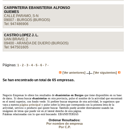
CARPINTERIA EBANISTERIA ALFONSO
GUEMES
CALLE PARAMO, S-N
09007 - BURGOS (BURGOS)
Tel: 947486906
CASTRO LOPEZ J. L.
UAN BRAVO, 2
09400 - ARANDA DE DUERO (BURGOS)
Tel: 947501605
Páginas:
1 -
2 -
3 -
4 -
5 -
6 -
7 -
...|...
[Ver anteriores]
[Ver siguientes]
Se han encontrado un total de 65 empresas.
Negocio Empresas le ofrece los resultados de
ebanisterias en Burgos
que tiene disponibles en su base
de datos. Si desea buscar
ebanisterias
en otra provincia, pulse el nombre de la actividad que encontrará
en el menú superior, con fondo verde. Si prefiere buscar empresas de otra actividad, le sugerimos que
vaya a nuestra
página principal
y pulse sobre la letra que corresponda con la primera letra de la
actividad, servicio o producto que quiere buscar. También puede acceder directamente usando las
imágenes de letras que puede ver en el lateral derecho de esta página.
Palabras relacionadas con lo que está buscando: EBANISTERIAS
Ordenar Resultados:
Por nombre de empresa
Por C.P.