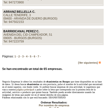
Tel: 947273900
ARRANZ BELLELLA C.
CALLE TENERIFE, 3
09400 - ARANDA DE DUERO (BURGOS)
Tel: 947502153
BARRIOCANAL PEREZ C.
AVENIDA DEL CID CAMPEADOR, 51
09005 - BURGOS (BURGOS)
Tel: 947223759
Páginas:
1 -
2 -
3 -
4 -
5 -
6 -
7 -
[Ver siguientes]
Se han encontrado un total de 65 empresas.
Negocio Empresas le ofrece los resultados de
ebanisterias en Burgos
que tiene disponibles en su base
de datos. Si desea buscar
ebanisterias
en otra provincia, pulse el nombre de la actividad que encontrará
en el menú superior, con fondo verde. Si prefiere buscar empresas de otra actividad, le sugerimos que
vaya a nuestra
página principal
y pulse sobre la letra que corresponda con la primera letra de la
actividad, servicio o producto que quiere buscar. También puede acceder directamente usando las
imágenes de letras que puede ver en el lateral derecho de esta página.
Palabras relacionadas con lo que está buscando: EBANISTERIAS
Ordenar Resultados:
Por nombre de empresa