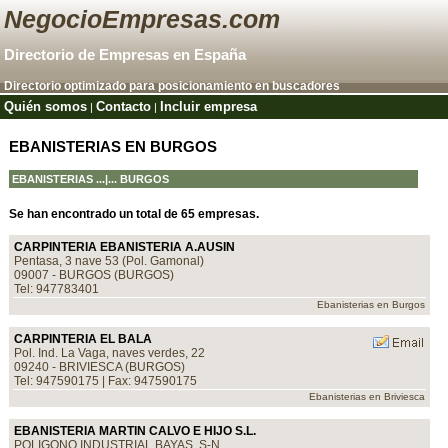
NegocioEmpresas.com
Directorio de Empresas en España
Directorio optimizado para posicionamiento en buscadores
Quién somos
Contacto
Incluir empresa
|
|
EBANISTERIAS EN BURGOS
EBANISTERIAS
...|... BURGOS
Se han encontrado un total de 65 empresas.
CARPINTERIA EBANISTERIA A.AUSIN
Pentasa, 3 nave 53 (Pol. Gamonal)
09007 - BURGOS (BURGOS)
Tel: 947783401
Ebanisterias en Burgos
CARPINTERIA EL BALA
Pol. Ind. La Vaga, naves verdes, 22
09240 - BRIVIESCA (BURGOS)
Tel: 947590175 | Fax: 947590175
Ebanisterias en Briviesca
EBANISTERIA MARTIN CALVO E HIJO S.L.
POLIGONO INDUSTRIAL BAYAS, S-N