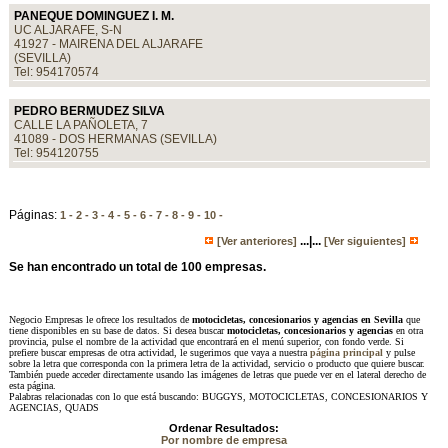
PANEQUE DOMINGUEZ I. M.
UC ALJARAFE, S-N
41927 - MAIRENA DEL ALJARAFE
(SEVILLA)
Tel: 954170574
PEDRO BERMUDEZ SILVA
CALLE LA PAÑOLETA, 7
41089 - DOS HERMANAS (SEVILLA)
Tel: 954120755
Páginas:
1 -
2 -
3 -
4 -
5 -
6 -
7 -
8 -
9 -
10 -
...|...
[Ver anteriores]
[Ver siguientes]
Se han encontrado un total de 100 empresas.
Negocio Empresas le ofrece los resultados de
motocicletas, concesionarios y agencias en Sevilla
que
tiene disponibles en su base de datos. Si desea buscar
motocicletas, concesionarios y agencias
en otra
provincia, pulse el nombre de la actividad que encontrará en el menú superior, con fondo verde. Si
prefiere buscar empresas de otra actividad, le sugerimos que vaya a nuestra
página principal
y pulse
sobre la letra que corresponda con la primera letra de la actividad, servicio o producto que quiere buscar.
También puede acceder directamente usando las imágenes de letras que puede ver en el lateral derecho de
esta página.
Palabras relacionadas con lo que está buscando: BUGGYS, MOTOCICLETAS, CONCESIONARIOS Y
AGENCIAS, QUADS
Ordenar Resultados:
Por nombre de empresa