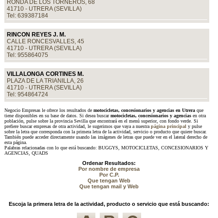
RONDA DE LOS TORNEROS, 68
41710 - UTRERA (SEVILLA)
Tel: 639387184
RINCON REYES J. M.
CALLE RONCESVALLES, 45
41710 - UTRERA (SEVILLA)
Tel: 955864075
VILLALONGA CORTINES M.
PLAZA DE LA TRIANILLA, 26
41710 - UTRERA (SEVILLA)
Tel: 954864724
Negocio Empresas le ofrece los resultados de
motocicletas, concesionarios y agencias en Utrera
que
tiene disponibles en su base de datos. Si desea buscar
motocicletas, concesionarios y agencias
en otra
población, pulse sobre la provincia Sevilla que encontrará en el menú superior, con fondo verde. Si
prefiere buscar empresas de otra actividad, le sugerimos que vaya a nuestra
página principal
y pulse
sobre la letra que corresponda con la primera letra de la actividad, servicio o producto que quiere buscar.
También puede acceder directamente usando las imágenes de letras que puede ver en el lateral derecho de
esta página.
Palabras relacionadas con lo que está buscando: BUGGYS, MOTOCICLETAS, CONCESIONARIOS Y
AGENCIAS, QUADS
Ordenar Resultados:
Por nombre de empresa
Por C.P.
Que tengan Web
Que tengan mail y Web
Escoja la primera letra de la actividad, producto o servicio que está buscando: