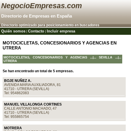
NegocioEmpresas.com
Directorio de Empresas en España
Directorio optimizado para posicionamiento en buscadores
Quién somos
Contacto
Incluir empresa
|
|
MOTOCICLETAS, CONCESIONARIOS Y AGENCIAS EN
UTRERA
MOTOCICLETAS, CONCESIONARIOS Y AGENCIAS
...|...
SEVILLA
...|...
UTRERA
Se han encontrado un total de 5 empresas.
BOJE NUÑEZ A.
AVENIDA MARIA AUXILIADORA, 81
41710 - UTRERA (SEVILLA)
Tel: 954862083
MANUEL VILLALONGA CORTINES
CALLE ANTONIO MACHADO, 47
41710 - UTRERA (SEVILLA)
Tel: 955865754
MOTRERA