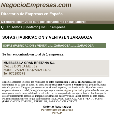
NegocioEmpresas.com
Directorio de Empresas en España
Directorio optimizado para posicionamiento en buscadores
Quién somos
Contacto
Incluir empresa
|
|
SOFAS (FABRICACION Y VENTA) EN ZARAGOZA
SOFAS (FABRICACION Y VENTA)
...|...
ZARAGOZA
...|... ZARAGOZA
Se han encontrado un total de 1 empresas.
MUEBLES LA GRAN BRETAÑA S.L.
CALLE DON JAIME I, 39
50003 - ZARAGOZA (ZARAGOZA)
Tel: 976293678
Negocio Empresas le ofrece los resultados de
sofas (fabricacion y venta) en Zaragoza
que tiene
disponibles en su base de datos. Si desea buscar
sofas (fabricacion y venta)
en otra población, pulse
sobre la provincia Zaragoza que encontrará en el menú superior, con fondo verde. Si prefiere buscar
empresas de otra actividad, le sugerimos que vaya a nuestra
página principal
y pulse sobre la letra que
corresponda con la primera letra de la actividad, servicio o producto que quiere buscar. También puede
acceder directamente usando las imágenes de letras que puede ver en el lateral derecho de esta página.
Palabras relacionadas con lo que está buscando: SILLONES, FABRICACION Y VENTA, SOFAS
(FABRICACION Y VENTA), TRESILLOS, FABRICACION Y VENTA
Ordenar Resultados:
Por nombre de empresa
Por C.P.