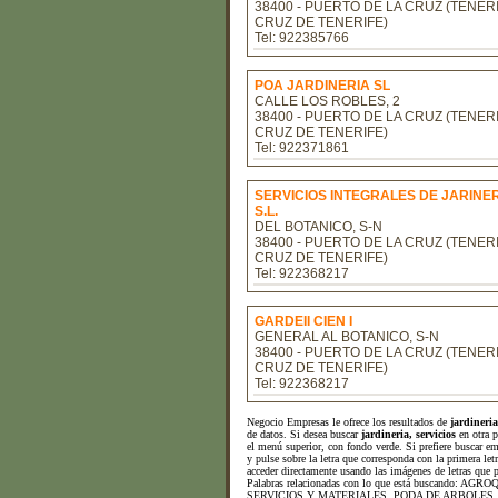
38400 - PUERTO DE LA CRUZ (TENERI
CRUZ DE TENERIFE)
Tel: 922385766
POA JARDINERIA SL
CALLE LOS ROBLES, 2
38400 - PUERTO DE LA CRUZ (TENERI
CRUZ DE TENERIFE)
Tel: 922371861
SERVICIOS INTEGRALES DE JARINE
S.L.
DEL BOTANICO, S-N
38400 - PUERTO DE LA CRUZ (TENERI
CRUZ DE TENERIFE)
Tel: 922368217
GARDEII CIEN I
GENERAL AL BOTANICO, S-N
38400 - PUERTO DE LA CRUZ (TENERI
CRUZ DE TENERIFE)
Tel: 922368217
Negocio Empresas le ofrece los resultados de
jardineria
de datos. Si desea buscar
jardineria, servicios
en otra p
el menú superior, con fondo verde. Si prefiere buscar em
y pulse sobre la letra que corresponda con la primera let
acceder directamente usando las imágenes de letras que pu
Palabras relacionadas con lo que está buscando
SERVICIOS Y MATERIALES, PODA DE ARBOLES,