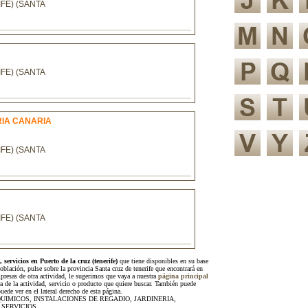
FE) (SANTA
FE) (SANTA
RIA CANARIA
FE) (SANTA
FE) (SANTA
, servicios en Puerto de la cruz (tenerife)
que tiene disponibles en su base
oblación, pulse sobre la provincia Santa cruz de tenerife que encontrará en
presas de otra actividad, le sugerimos que vaya a nuestra
página principal
ra de la actividad, servicio o producto que quiere buscar. También puede
ede ver en el lateral derecho de esta página.
: AGROQUIMICOS, INSTALACIONES DE REGADIO, JARDINERIA,
 SERVICIOS