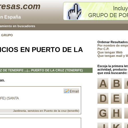
resas.com
en España
namiento en buscadores
L GRUPO
Ordenar Resultados
Por nombre de emp
ICIOS EN PUERTO DE LA
Por C.P.
Que tengan Web
Que tengan mail y 
Escoja la primera let
actividad, producto 
Z DE TENERIFE
...|... PUERTO DE LA CRUZ (TENERIFE)
que está buscando:
as.
FE) (SANTA
Jardineria, servicios en Puerto de la cruz (tenerife)