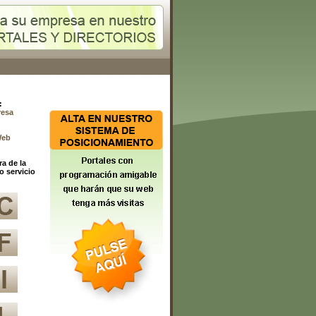
:
resa
Web
ra de la
o servicio