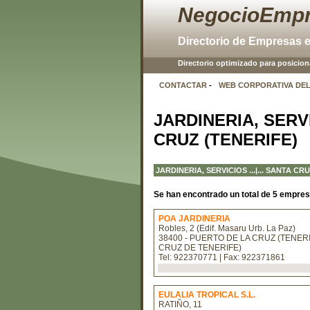
NegocioEmp
Directorio de Empresas 
Directorio optimizado para posicio
CONTACTAR
-
WEB CORPORATIVA DE
JARDINERIA, SERV
CRUZ (TENERIFE)
JARDINERIA, SERVICIOS
...|...
SANTA CRU
Se han encontrado un total de 5 empres
POA JARDINERIA
Robles, 2 (Edif. Masaru Urb. La Paz)
38400 - PUERTO DE LA CRUZ (TENERI
CRUZ DE TENERIFE)
Tel: 922370771 | Fax: 922371861
EULALIA TROPICAL S.L.
RATIÑO, 11