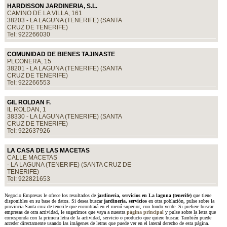
HARDISSON JARDINERIA, S.L.
CAMINO DE LA VILLA, 161
38203 - LA LAGUNA (TENERIFE) (SANTA
CRUZ DE TENERIFE)
Tel: 922266030
COMUNIDAD DE BIENES TAJINASTE
PLCONERA, 15
38201 - LA LAGUNA (TENERIFE) (SANTA
CRUZ DE TENERIFE)
Tel: 922266553
GIL ROLDAN F.
IL ROLDAN, 1
38330 - LA LAGUNA (TENERIFE) (SANTA
CRUZ DE TENERIFE)
Tel: 922637926
LA CASA DE LAS MACETAS
CALLE MACETAS
- LA LAGUNA (TENERIFE) (SANTA CRUZ DE
TENERIFE)
Tel: 922821653
Negocio Empresas le ofrece los resultados de
jardineria, servicios en La laguna (tenerife)
que tiene
disponibles en su base de datos. Si desea buscar
jardineria, servicios
en otra población, pulse sobre la
provincia Santa cruz de tenerife que encontrará en el menú superior, con fondo verde. Si prefiere buscar
empresas de otra actividad, le sugerimos que vaya a nuestra
página principal
y pulse sobre la letra que
corresponda con la primera letra de la actividad, servicio o producto que quiere buscar. También puede
acceder directamente usando las imágenes de letras que puede ver en el lateral derecho de esta página.