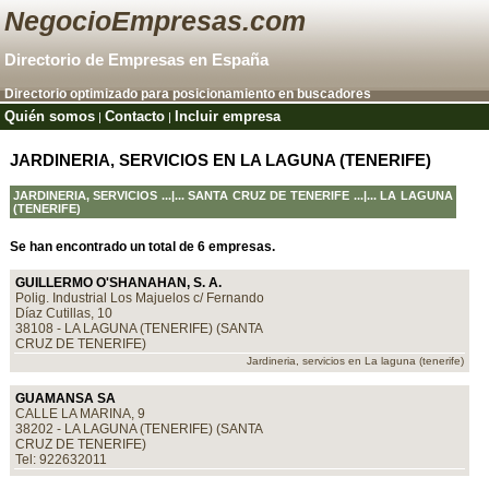
NegocioEmpresas.com
Directorio de Empresas en España
Directorio optimizado para posicionamiento en buscadores
Quién somos
Contacto
Incluir empresa
|
|
JARDINERIA, SERVICIOS EN LA LAGUNA (TENERIFE)
JARDINERIA, SERVICIOS
...|...
SANTA CRUZ DE TENERIFE
...|... LA LAGUNA
(TENERIFE)
Se han encontrado un total de 6 empresas.
GUILLERMO O'SHANAHAN, S. A.
Polig. Industrial Los Majuelos c/ Fernando
Díaz Cutillas, 10
38108 - LA LAGUNA (TENERIFE) (SANTA
CRUZ DE TENERIFE)
Jardineria, servicios en La laguna (tenerife)
GUAMANSA SA
CALLE LA MARINA, 9
38202 - LA LAGUNA (TENERIFE) (SANTA
CRUZ DE TENERIFE)
Tel: 922632011