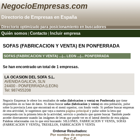
NegocioEmpresas.com
Directorio de Empresas en España
Directorio optimizado para posicionamiento en buscadores
Quién somos
Contacto
Incluir empresa
|
|
SOFAS (FABRICACION Y VENTA) EN PONFERRADA
SOFAS (FABRICACION Y VENTA)
...|...
LEON
...|... PONFERRADA
Se han encontrado un total de 1 empresas.
LA OCASION DEL SOFA S.L.
AVENIDA GALICIA, SLN
24400 - PONFERRADA (LEON)
Tel: 987455208
Negocio Empresas le ofrece los resultados de
sofas (fabricacion y venta) en Ponferrada
que tiene
disponibles en su base de datos. Si desea buscar
sofas (fabricacion y venta)
en otra población, pulse
sobre la provincia Leon que encontrará en el menú superior, con fondo verde. Si prefiere buscar empresas
de otra actividad, le sugerimos que vaya a nuestra
página principal
y pulse sobre la letra que
corresponda con la primera letra de la actividad, servicio o producto que quiere buscar. También puede
acceder directamente usando las imágenes de letras que puede ver en el lateral derecho de esta página.
Palabras relacionadas con lo que está buscando: SILLONES, FABRICACION Y VENTA, SOFAS
(FABRICACION Y VENTA), TRESILLOS, FABRICACION Y VENTA
Ordenar Resultados:
Por nombre de empresa
Por C.P.