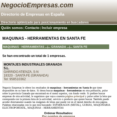
NegocioEmpresas.com
Directorio de Empresas en España
Directorio optimizado para posicionamiento en buscadores
Quién somos
Contacto
Incluir empresa
|
|
MAQUINAS - HERRAMIENTAS EN SANTA FE
MAQUINAS - HERRAMIENTAS
...|...
GRANADA
...|... SANTA FE
Se han encontrado un total de 1 empresas.
MONTAJES INDUSTRIALES GRANADA
S.L.
GARRIDO ATIENZA, S-N
18320 - SANTA FE (GRANADA)
Tel: 958510362
Negocio Empresas le ofrece los resultados de
maquinas - herramientas en Santa fe
que tiene
disponibles en su base de datos. Si desea buscar
maquinas - herramientas
en otra población, pulse
sobre la provincia Granada que encontrará en el menú superior, con fondo verde. Si prefiere buscar
empresas de otra actividad, le sugerimos que vaya a nuestra
página principal
y pulse sobre la letra que
corresponda con la primera letra de la actividad, servicio o producto que quiere buscar. También puede
acceder directamente usando las imágenes de letras que puede ver en el lateral derecho de esta página.
Palabras relacionadas con lo que está buscando: ESPARRAGOS (METAL), GUBIAS, MAQUINARIA
ELECTROPORTATIL, MAQUINAS - HERRAMIENTAS
Ordenar Resultados:
Por nombre de empresa