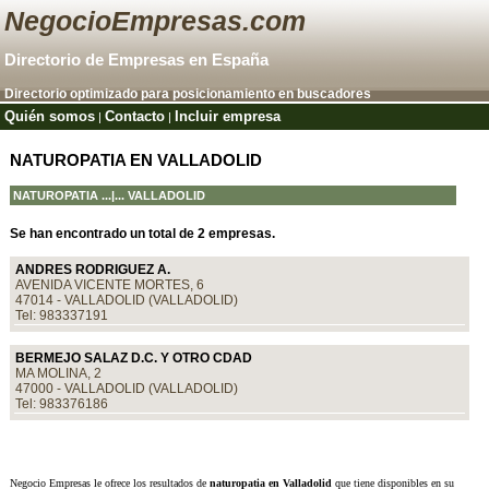
NegocioEmpresas.com
Directorio de Empresas en España
Directorio optimizado para posicionamiento en buscadores
Quién somos
Contacto
Incluir empresa
|
|
NATUROPATIA EN VALLADOLID
NATUROPATIA
...|... VALLADOLID
Se han encontrado un total de 2 empresas.
ANDRES RODRIGUEZ A.
AVENIDA VICENTE MORTES, 6
47014 - VALLADOLID (VALLADOLID)
Tel: 983337191
BERMEJO SALAZ D.C. Y OTRO CDAD
MA MOLINA, 2
47000 - VALLADOLID (VALLADOLID)
Tel: 983376186
Negocio Empresas le ofrece los resultados de
naturopatia en Valladolid
que tiene disponibles en su