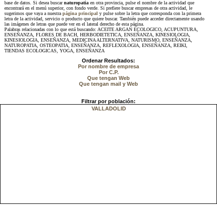
base de datos. Si desea buscar
naturopatia
en otra provincia, pulse el nombre de la actividad que
encontrará en el menú superior, con fondo verde. Si prefiere buscar empresas de otra actividad, le
sugerimos que vaya a nuestra
página principal
y pulse sobre la letra que corresponda con la primera
letra de la actividad, servicio o producto que quiere buscar. También puede acceder directamente usando
las imágenes de letras que puede ver en el lateral derecho de esta página.
Palabras relacionadas con lo que está buscando: ACEITE ARGAN ECOLOGICO, ACUPUNTURA,
ENSEÑANZA, FLORES DE BACH, HERBODIETETICA, ENSEÑANZA, KINESIOLOGIA,
KINESIOLOGIA, ENSEÑANZA, MEDICINA ALTERNATIVA, NATURISMO, ENSEÑANZA,
NATUROPATIA, OSTEOPATIA, ENSEÑANZA, REFLEXOLOGIA, ENSEÑANZA, REIKI,
TIENDAS ECOLOGICAS, YOGA, ENSEÑANZA
Ordenar Resultados:
Por nombre de empresa
Por C.P.
Que tengan Web
Que tengan mail y Web
Filtrar por población:
VALLADOLID