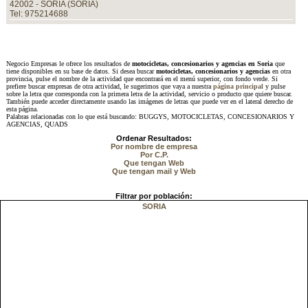
42002 - SORIA (SORIA)
Tel: 975214688
Negocio Empresas le ofrece los resultados de
motocicletas, concesionarios y agencias en Soria
que
tiene disponibles en su base de datos. Si desea buscar
motocicletas, concesionarios y agencias
en otra
provincia, pulse el nombre de la actividad que encontrará en el menú superior, con fondo verde. Si
prefiere buscar empresas de otra actividad, le sugerimos que vaya a nuestra
página principal
y pulse
sobre la letra que corresponda con la primera letra de la actividad, servicio o producto que quiere buscar.
También puede acceder directamente usando las imágenes de letras que puede ver en el lateral derecho de
esta página.
Palabras relacionadas con lo que está buscando: BUGGYS, MOTOCICLETAS, CONCESIONARIOS Y
AGENCIAS, QUADS
Ordenar Resultados:
Por nombre de empresa
Por C.P.
Que tengan Web
Que tengan mail y Web
Filtrar por población:
SORIA