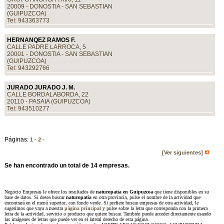
20009 - DONOSTIA - SAN SEBASTIAN
(GUIPUZCOA)
Tel: 943363773
HERNANQEZ RAMOS F.
CALLE PADRE LARROCA, 5
20001 - DONOSTIA - SAN SEBASTIAN
(GUIPUZCOA)
Tel: 943292766
JURADO JURADO J. M.
CALLE BORDALABORDA, 22
20110 - PASAIA (GUIPUZCOA)
Tel: 943510277
Páginas:
1 -
2 -
[Ver siguientes]
Se han encontrado un total de 14 empresas.
Negocio Empresas le ofrece los resultados de
naturopatia en Guipuzcoa
que tiene disponibles en su
base de datos. Si desea buscar
naturopatia
en otra provincia, pulse el nombre de la actividad que
encontrará en el menú superior, con fondo verde. Si prefiere buscar empresas de otra actividad, le
sugerimos que vaya a nuestra
página principal
y pulse sobre la letra que corresponda con la primera
letra de la actividad, servicio o producto que quiere buscar. También puede acceder directamente usando
las imágenes de letras que puede ver en el lateral derecho de esta página.