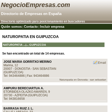
NegocioEmpresas.com
Directorio de Empresas en España
Directorio optimizado para posicionamiento en buscadores
Quién somos
Contacto
Incluir empresa
|
|
NATUROPATIA EN GUIPUZCOA
NATUROPATIA
...|... GUIPUZCOA
Se han encontrado un total de 14 empresas.
JOSE MARIA GORRITXO MERINO
Marina, 12
20007 - DONOSTIA - SAN SEBASTIAN
(GUIPUZCOA)
Tel: 943464886 | Fax: 943464886
Naturopatia en Donostia - san sebastian
AMPURU BERECIARTUA A.
ETORBIDEA OLAZKO AMAREN, 9
20730 - AZPEITIA (GUIPUZCOA)
Tel: 943816658
BARRASA RUIZ J. L.
CALLE LABEAGA, 33