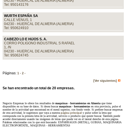
04230 - HUERCAL DE ALMERIA (ALMERIA)
Tel: 950143176
WURTH ESPAÑA SA
CALLE VENUS, 1
04230 - HUERCAL DE ALMERIA (ALMERIA)
Tel: 950624910
CABEZO LO E HIJOS S. A.
CORRO POLIGONO INDUSTRIAL S RAFAEL
1, /N
04230 - HUERCAL DE ALMERIA (ALMERIA)
Tel: 950624745
Páginas:
1 -
2 -
[Ver siguientes]
Se han encontrado un total de 20 empresas.
Negocio Empresas le ofrece los resultados de
maquinas - herramientas en Almeria
que tiene
disponibles en su base de datos. Si desea buscar
maquinas - herramientas
en otra provincia, pulse el
nombre de la actividad que encontrará en el menú superior, con fondo verde. Si prefiere buscar empresas
de otra actividad, le sugerimos que vaya a nuestra
página principal
y pulse sobre la letra que
corresponda con la primera letra de la actividad, servicio o producto que quiere buscar. También puede
acceder directamente usando las imágenes de letras que puede ver en el lateral derecho de esta página.
Palabras relacionadas con lo que está buscando: ESPARRAGOS (METAL), GUBIAS, MAQUINARIA
ELECTROPORTATIL, MAQUINAS - HERRAMIENTAS