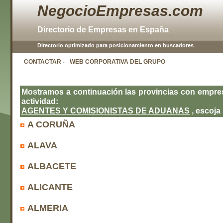
NegocioEmpresas.com
Directorio de Empresas en España
Directorio optimizado para posicionamiento en buscadores
CONTACTAR
WEB CORPORATIVA DEL GRUPO
-
Mostramos a continuación las provincias con empre
actividad:
AGENTES Y COMISIONISTAS DE ADUANAS
, escoja 
A CORUÑA
ALAVA
ALBACETE
ALICANTE
ALMERIA